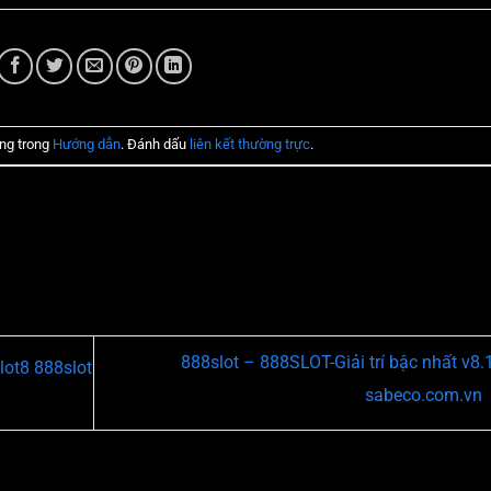
ăng trong
Hướng dẫn
. Đánh dấu
liên kết thường trực
.
888slot – 888SLOT-Giải trí bậc nhất v8.1
slot8 888slot
sabeco.com.vn