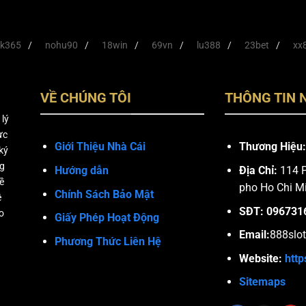
k365
nohu90
18win
69vn
lu388
23bet
xx
VỀ CHÚNG TÔI
THÔNG TIN 
lý
ực
Giới Thiệu Nhà Cái
Thương Hiệu
ký
ng
Hướng dẫn
Địa Chỉ:
114 
ề
pho Ho Chi M
Chính Sách Bảo Mật
ệ
SĐT:
096731
o
Giấy Phép Hoạt Động
Email:
888slo
Phương Thức Liên Hệ
Website:
http
Sitemaps