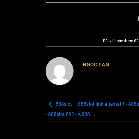
Bài viết này được đ
NGỌC LAN
888slot – 888slot link alternatif - 888
- 888slot 892 - w888 ...