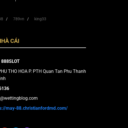
88
789vn
king33
NHÀ CÁI
: 888SLOT
PHU THO HOA P. PTH Quan Tan Phu Thanh
inh
6136
t@wettingblog.com
s://may-88.christianfordmd.com/