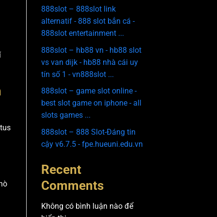
888slot – 888slot link
alternatif - 888 slot bắn cá -
888slot entertainment ...
888slot – hb88 vn - hb88 slot
í
vs van dijk - hb88 nhà cái uy
tín số 1 - vn888slot ...
n
888slot – game slot online -
best slot game on iphone - all
slots games ...
itus
888slot – 888 Slot-Đáng tin
cậy v6.7.5 - fpe.hueuni.edu.vn
Recent
Comments
inò
Không có bình luận nào để