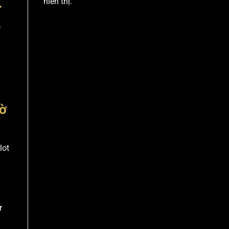
.
hiển thị.
.
Cờ
lot
r